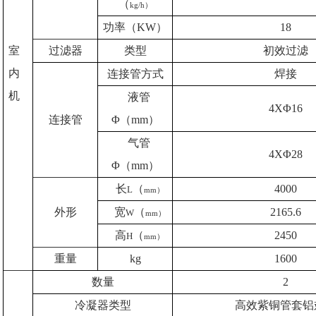
（
kg/h）
功率（KW）
18
室
过滤器
类型
初效过滤
内
连接管方式
焊接
机
液管
4XΦ16
连接管
Φ（mm）
气管
4XΦ28
Φ（mm）
长
（
4000
L
mm）
外形
宽
（
2165.6
W
mm）
高
（
2450
H
mm）
重量
kg
1600
数量
2
冷凝器类型
高效紫铜管套铝