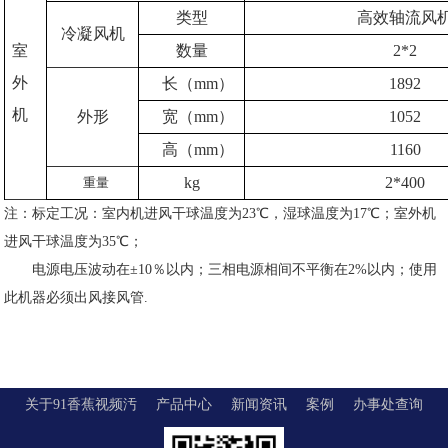
类型
高效轴流风
冷凝风机
室
数量
2*2
外
长（mm）
1892
机
外形
宽（mm）
1052
高（mm）
1160
kg
2*400
重量
注：标定工况：室内机进风干球温度为23℃，湿球温度为17℃；室外机
进风干球温度为35℃；
电源电压波动在
±10％以内；三相电源相间不平衡在2%以内；使用
此机器必须出风接风管.
关于91香蕉视频汚
产品中心
新闻资讯
案例
办事处查询