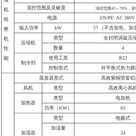
湿控范围及灵敏度
湿控范围45～70%，
机
电源
3/N/PE AC 380V
组
输入功率
kW
57 （不含加热
整
类型
全封闭涡旋压
机
压缩机
数量
4
性
使用工质
R22
能
制冷剂
控制形式
外平衡式热力膨
蒸发器形式
高效紫铜管套铝
风机
类型
高效离心风
类型
电加热
加热器
功率（KW）
65
类型
电极式
加湿量
加湿器
24